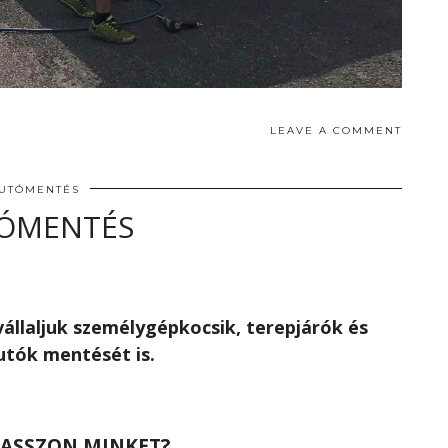
LEAVE A COMMENT
UTÓMENTÉS
ÓMENTÉS
állaljuk személygépkocsik, terepjárók és
utók mentését is.
LASSZON MINKET?