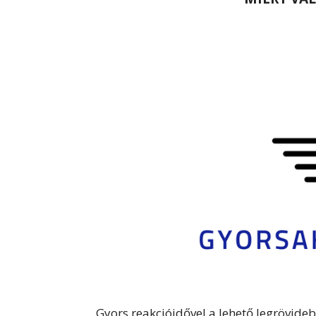
Gyors reakcióidővel a lehető legrövideb