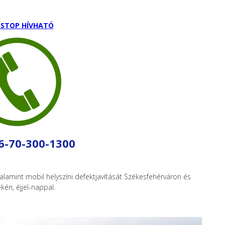
STOP HÍVHATÓ
36-70-300-1300
valamint mobil helyszíni defektjavítását Székesfehérváron és
kén, éjjel-nappal.