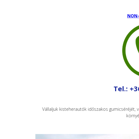
NON-
Tel.: +
Vállaljuk kisteherautók időszakos gumicséréjét, 
környé