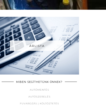
ÁRLISTA
MIBEN SEGÍTHETÜNK ÖNNEK?
AUTÓMENTÉS
AUTÓSZERELÉS
FUVAROZÁS | KÖLTÖZTETÉS