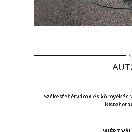
A
AUT
Székesfehérváron és környékén v
kistehera
MIÉRT VÁ