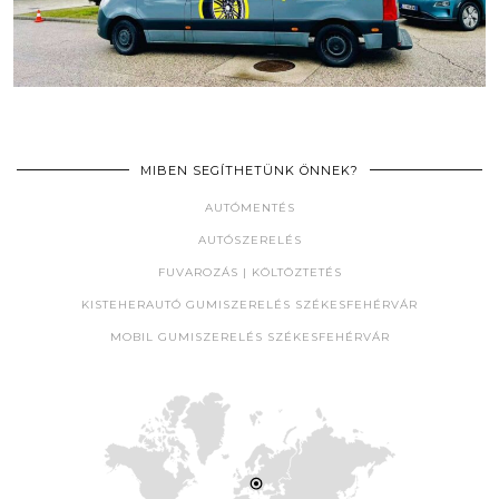
MIBEN SEGÍTHETÜNK ÖNNEK?
AUTÓMENTÉS
AUTÓSZERELÉS
FUVAROZÁS | KÖLTÖZTETÉS
KISTEHERAUTÓ GUMISZERELÉS SZÉKESFEHÉRVÁR
MOBIL GUMISZERELÉS SZÉKESFEHÉRVÁR