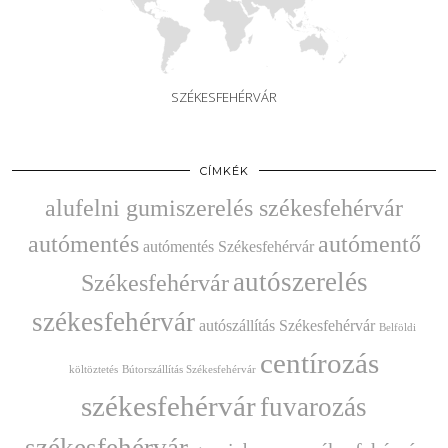
SZÉKESFEHÉRVÁR
CÍMKÉK
alufelni gumiszerelés székesfehérvár
autómentés
autómentő
autómentés Székesfehérvár
autószerelés
Székesfehérvár
székesfehérvár
autószállítás Székesfehérvár
Belföldi
centírozás
költöztetés
Bútorszállítás Székesfehérvár
székesfehérvár
fuvarozás
székesfehérvár