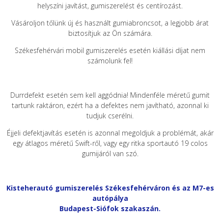
helyszíni javítást, gumiszerelést és centírozást.
Vásároljon tőlünk új és használt gumiabroncsot, a legjobb árat
biztosítjuk az Ön számára.
Székesfehérvári mobil gumiszerelés esetén kiállási díjat nem
számolunk fel!
Durrdefekt esetén sem kell aggódnia! Mindenféle méretű gumit
tartunk raktáron, ezért ha a defektes nem javítható, azonnal ki
tudjuk cserélni.
Éjjeli defektjavítás esetén is azonnal megoldjuk a problémát, akár
egy átlagos méretű Swift-ről, vagy egy ritka sportautó 19 colos
gumijáról van szó.
Kisteherautó gumiszerelés Székesfehérváron és az M7-es
autópálya
Budapest-Siófok szakaszán.