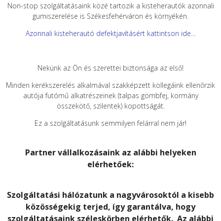
Non-stop szolgáltatásaink közé tartozik a kisteherautók azonnali
gumiszerelése is Székesfehérváron és környékén.
Azonnali kisteherautó defektjavításért kattintson ide…
Nekünk az Ön és szerettei biztonsága az első!
Minden kerékszerelés alkalmával szakképzett kollegáink ellenőrzik
autója futómű alkatrészeinek (talpas gömbfej, kormány
összekötő, szilentek) kopottságát.
Ez a szolgáltatásunk semmilyen felárral nem jár!
Partner vállalkozásaink az alábbi helyeken
elérhetőek:
Szolgáltatási hálózatunk a nagyvárosoktól a kisebb
közösségekig terjed, így garantálva, hogy
szolgáltatásaink széleskörben elérhetők. Az alábbi