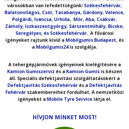
városokban van lefedettségünk:
Székesfehérvár,
Balatonvilágos,
Csór,
Tatabánya,
Gárdony
,
Velence
,
Polgárdi
,
Iváncsa
,
Urhida
,
Mór
,
Aba
,
Csákvár
,
Zámoly
,
Iszkaszentgyörgy
,
Sárszentmihály
,
Bicske,
Seregélyes,
és
Székesfehérvár.
A fővárosi
igényeket rajtunk kívül a
Mobilgumis Budapest
, és
a
Mobilgumis24
is szolgálja.
A tehergépjárművek igényeinek kielégítésére a
Kamion Gumiszerviz
és a
Kamion Gumis
is készen
áll. Speciális defektjavítási szolgáltatásokért a
Defektjavítás Székesfehérvár
és a
Defektjavítás
Fehérvár
szakembereihez fordulhat. A nemzetközi
igényeket a
Mobile Tyre Service
látja el.
HÍVJON MINKET MOST!