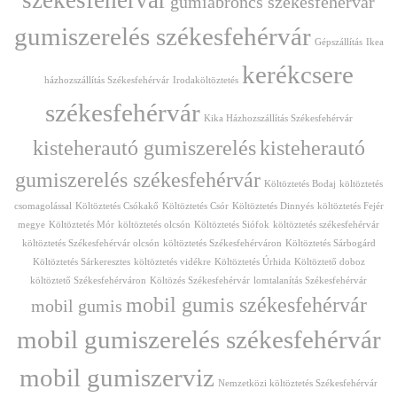
gumiabroncs székesfehérvár
gumiszerelés székesfehérvár
Gépszállítás
Ikea
kerékcsere
házhozszállítás Székesfehérvár
Irodaköltöztetés
székesfehérvár
Kika Házhozszállítás Székesfehérvár
kisteherautó gumiszerelés
kisteherautó
gumiszerelés székesfehérvár
Költöztetés Bodaj
költöztetés
csomagolással
Költöztetés Csókakő
Költöztetés Csór
Költöztetés Dinnyés
költöztetés Fejér
megye
Költöztetés Mór
költöztetés olcsón
Költöztetés Siófok
költöztetés székesfehérvár
költöztetés Székesfehérvár olcsón
költöztetés Székesfehérváron
Költöztetés Sárbogárd
Költöztetés Sárkeresztes
költöztetés vidékre
Költöztetés Úrhida
Költöztető doboz
költöztető Székesfehérváron
Költözés Székesfehérvár
lomtalanítás Székesfehérvár
mobil gumis székesfehérvár
mobil gumis
mobil gumiszerelés székesfehérvár
mobil gumiszerviz
Nemzetközi költöztetés Székesfehérvár