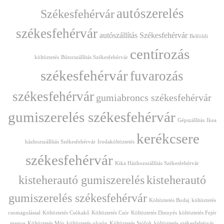
autószerelés
Székesfehérvár
székesfehérvár
autószállítás Székesfehérvár
Belföldi
centírozás
költöztetés
Bútorszállítás Székesfehérvár
székesfehérvár
fuvarozás
székesfehérvár
gumiabroncs székesfehérvár
gumiszerelés székesfehérvár
Gépszállítás
Ikea
kerékcsere
házhozszállítás Székesfehérvár
Irodaköltöztetés
székesfehérvár
Kika Házhozszállítás Székesfehérvár
kisteherautó gumiszerelés
kisteherautó
gumiszerelés székesfehérvár
Költöztetés Bodaj
költöztetés
csomagolással
Költöztetés Csókakő
Költöztetés Csór
Költöztetés Dinnyés
költöztetés Fejér
megye
Költöztetés Mór
költöztetés olcsón
Költöztetés Siófok
költöztetés székesfehérvár