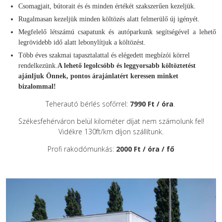
Csomagjait, bútorait és és minden értékét szakszerűen kezeljük.
Rugalmasan kezeljük minden költözés alatt felmerülő új igényét.
Megfelelő létszámú csapatunk és autóparkunk segítségével a lehető
legrövidebb idő alatt lebonylítjuk a költözést.
Több éves szakmai tapasztalattal és elégedett megbízói körrel
rendelkezünk.
A lehető legolcsóbb és leggyorsabb költöztetést
ajánljuk Önnek, pontos árajánlatért keressen minket
bizalommal!
Teherautó bérlés sofőrrel:
7990 Ft / óra
.
Székesfehérváron belül kilométer díjat nem számolunk fel!
Vidékre 130ft/km díjon szállítunk.
Profi rakodómunkás:
2000 Ft / óra / fő