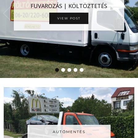
FUVAROZÁS | KÖLTÖZTETÉS
VIEW POST
•
•
•
•
•
AUTÓMENTÉS