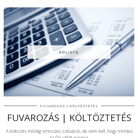
ÁRLISTA
FUVAROZÁS | KÖLTÖZTETÉS
FUVAROZÁS | KÖLTÖZTETÉS
A költözés mindig stresszes szituáció, de nem kell, hogy mindez
az Ön vállát nyomja.