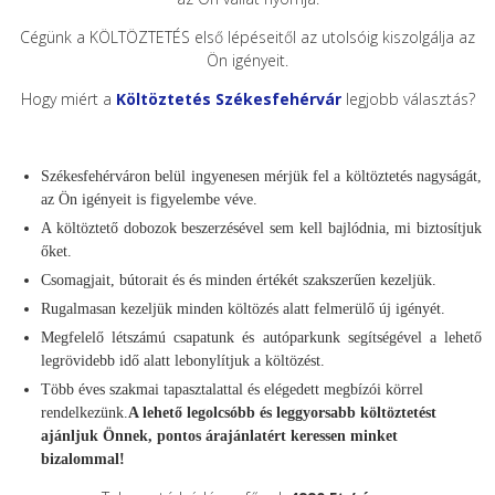
Cégünk a KÖLTÖZTETÉS első lépéseitől az utolsóig kiszolgálja az
Ön igényeit.
Hogy miért a
Költöztetés Székesfehérvár
legjobb választás?
Székesfehérváron belül ingyenesen mérjük fel a költöztetés nagyságát,
az Ön igényeit is figyelembe véve.
A költöztető dobozok beszerzésével sem kell bajlódnia, mi biztosítjuk
őket.
Csomagjait, bútorait és és minden értékét szakszerűen kezeljük.
Rugalmasan kezeljük minden költözés alatt felmerülő új igényét.
Megfelelő létszámú csapatunk és autóparkunk segítségével a lehető
legrövidebb idő alatt lebonylítjuk a költözést.
Több éves szakmai tapasztalattal és elégedett megbízói körrel
rendelkezünk.
A lehető legolcsóbb és leggyorsabb költöztetést
ajánljuk Önnek, pontos árajánlatért keressen minket
bizalommal!