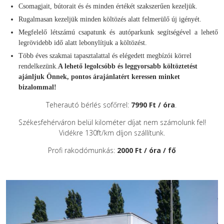
Csomagjait, bútorait és és minden értékét szakszerűen kezeljük.
Rugalmasan kezeljük minden költözés alatt felmerülő új igényét.
Megfelelő létszámú csapatunk és autóparkunk segítségével a lehető
legrövidebb idő alatt lebonylítjuk a költözést.
Több éves szakmai tapasztalattal és elégedett megbízói körrel
rendelkezünk.
A lehető legolcsóbb és leggyorsabb költöztetést
ajánljuk Önnek, pontos árajánlatért keressen minket
bizalommal!
Teherautó bérlés sofőrrel:
7990 Ft / óra
.
Székesfehérváron belül kilométer díjat nem számolunk fel!
Vidékre 130ft/km díjon szállítunk.
Profi rakodómunkás:
2000 Ft / óra / fő