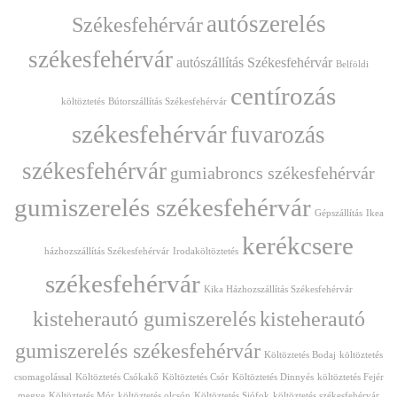
autószerelés
Székesfehérvár
székesfehérvár
autószállítás Székesfehérvár
Belföldi
centírozás
költöztetés
Bútorszállítás Székesfehérvár
székesfehérvár
fuvarozás
székesfehérvár
gumiabroncs székesfehérvár
gumiszerelés székesfehérvár
Gépszállítás
Ikea
kerékcsere
házhozszállítás Székesfehérvár
Irodaköltöztetés
székesfehérvár
Kika Házhozszállítás Székesfehérvár
kisteherautó gumiszerelés
kisteherautó
gumiszerelés székesfehérvár
Költöztetés Bodaj
költöztetés
csomagolással
Költöztetés Csókakő
Költöztetés Csór
Költöztetés Dinnyés
költöztetés Fejér
megye
Költöztetés Mór
költöztetés olcsón
Költöztetés Siófok
költöztetés székesfehérvár