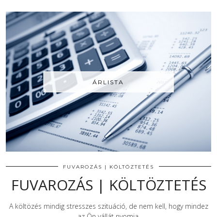
ÁRLISTA
FUVAROZÁS | KÖLTÖZTETÉS
FUVAROZÁS | KÖLTÖZTETÉS
A költözés mindig stresszes szituáció, de nem kell, hogy mindez
az Ön vállát nyomja.