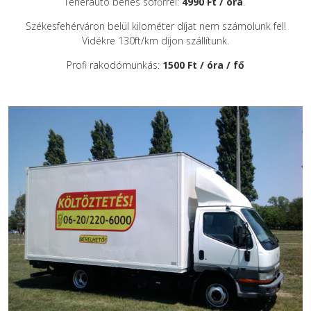
Teherautó bérlés sofőrrel:
4990 Ft / óra
.
Székesfehérváron belül kilométer díjat nem számolunk fel!
Vidékre 130ft/km díjon szállítunk.
Profi rakodómunkás:
1500 Ft / óra / fő