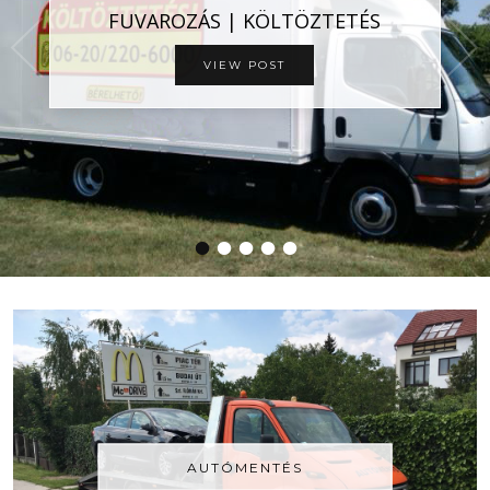
FUVAROZÁS | KÖLTÖZTETÉS
VIEW POST
•
•
•
•
•
AUTÓMENTÉS