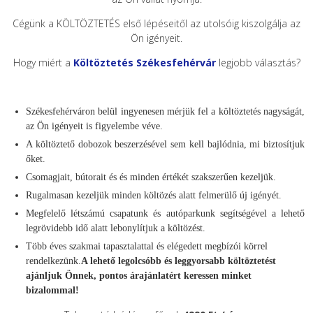
Cégünk a KÖLTÖZTETÉS első lépéseitől az utolsóig kiszolgálja az
Ön igényeit.
Hogy miért a
Költöztetés Székesfehérvár
legjobb választás?
Székesfehérváron belül ingyenesen mérjük fel a költöztetés nagyságát,
az Ön igényeit is figyelembe véve.
A költöztető dobozok beszerzésével sem kell bajlódnia, mi biztosítjuk
őket.
Csomagjait, bútorait és és minden értékét szakszerűen kezeljük.
Rugalmasan kezeljük minden költözés alatt felmerülő új igényét.
Megfelelő létszámú csapatunk és autóparkunk segítségével a lehető
legrövidebb idő alatt lebonylítjuk a költözést.
Több éves szakmai tapasztalattal és elégedett megbízói körrel
rendelkezünk.
A lehető legolcsóbb és leggyorsabb költöztetést
ajánljuk Önnek, pontos árajánlatért keressen minket
bizalommal!