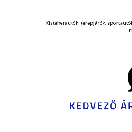
Kisteherautók, terepjárók, sportautók
m