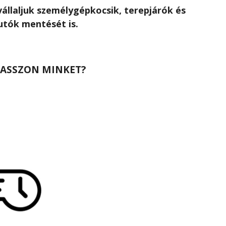
állaljuk személygépkocsik, terepjárók és
utók mentését is.
LASSZON MINKET?