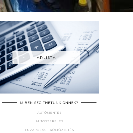
ÁRLISTA
MIBEN SEGÍTHETÜNK ÖNNEK?
AUTÓMENTÉS
AUTÓSZERELÉS
FUVAROZÁS | KÖLTÖZTETÉS