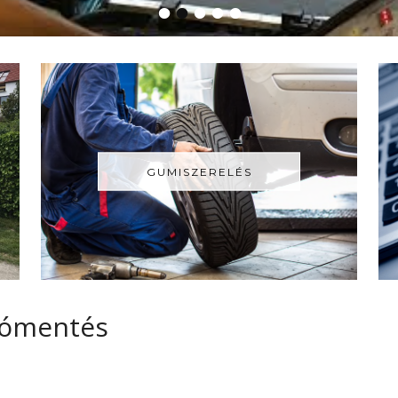
•
•
•
•
•
GUMISZERELÉS
ómentés